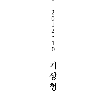
2
0
1
2
‧
1
0
기
상
청