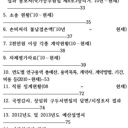
결과 통보서(국가공무원법
제8조3항의거.’10년∼현재)
33
5. 소송 현황('10∼현재)
35
6. 손비처리 불납결손액(‘10년～현재)
37
7. 2천만원 이상 각종 계약현황(10∼현재)
38
9. 자체평가자료('10∼현재)
39
10.
연도별 연구용역 총예산, 용역목록, 계약자, 계약방법, 기간,
비용 등(2010～현재)
53
11. 직원 징계현황(08～현재)
72
12. 국정감사, 상임위 구두서면질의 답변/시정조치 결과
74
13. 2012년도 및 2013년도 예산설명서
75