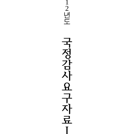
1
2
년
도
국
정
감
사
요
구
자
료
Ⅰ