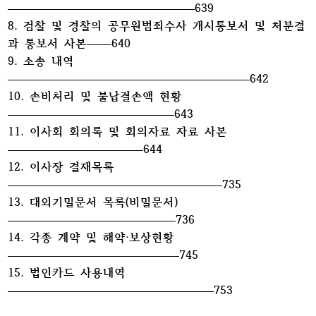
639
8. 검찰 및 경찰의 공무원범죄수사 개시통보서 및 처분결
과 통보서 사본
640
9. 소송 내역
642
10. 손비처리 및 불납결손액 현황
643
11. 이사회 회의록 및 회의자료 자료 사본
644
12. 이사장 결재목록
735
13. 대외기밀문서 목록(비밀문서)
736
14. 각종 계약 및 해약·보상현황
745
15. 법인카드 사용내역
753