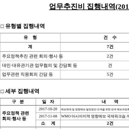
업무추진비 집행내역(2017
□ 유형별 집행내역
유    형
건    수
계
7건
 주요정책추진 관련 회의·행사 등
2건
 대민·대유관기관 업무협의 및 간담회 등
건
 업무관련 직원회의 간담 등
5건
□ 세부 집행내역
구   분
일   자
내       역
2017-10-20
예보체계 및 영향예보 발전방안 모색을 위한 전국 예보과장회
 주요정책 관련
2017-11-08
WMO 아시아지역 영향예보 국제워크숍 
 회의·행사 등
소     계
2건