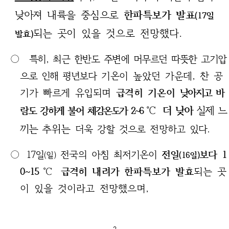
낮아져
내륙을 중심으로
한파특보가 발표
(17일
되는 곳이
있을 것으로 전망했다.
발효)
○
특히, 최근 한반도 주변에 머무르던 따뜻한 고기압
으로 인해 평년
보다
기온이 높았던 가운데, 찬 공
기가 빠르게 유입되며
급격히 기온이
낮아지고 바
℃ 더 낮아
실제 느
람도 강하게 불어 체감온도가 2~6
끼는
추위는
더욱 강할 것으로 전망하고 있다.
○
17일
전국의 아침 최저기온이
전일
보다 1
(일)
(16일)
0~15℃ 급격히
내
려가
한파특보가 발효
되는 곳
이 있을 것이라고 전망했으며,
- 2 -