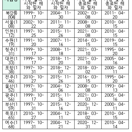
시작된 해
시작된 해
종료된 해
종료된 해
와 일자
와 일자
와 일자
와 일자
북강릉
1999- 10-
2004- 11-
2002- 03-
2011- 04-
(104)
17
30
08
20
서울(1
2002- 10-
2011- 11-
2008- 03-
2010- 04-
08)
22
20
08
15
인천(1
1997- 10-
2015- 11-
2021- 03-
2010- 04-
12)
25
26
08
15
수원(1
1991- 10-
2007- 11-
2014- 03-
2019- 04-
19)
20
16
15
15
청주(1
1999- 10-
2008- 11-
2021- 03-
1995- 04-
31)
17
18
10
20
대전(1
1999- 10-
2018- 11-
2021- 03-
2005- 04-
33)
17
20
10
16
포항(1
1997- 10-
2018- 12-
2018- 03-
2000- 04-
38)
31
07
02
11
전주(1
2010- 10-
2015- 11-
2016- 03-
1995- 04-
46)
27
26
15
20
울산(1
1997- 10-
2004- 12-
2008- 03-
1993- 04-
52)
31
06
08
13
광주(1
1999- 10-
2015- 11-
2021- 03-
2005- 04-
56)
17
26
03
16
부산(1
1997- 10-
2015- 12-
2020- 12-
2000- 04-
59)
31
16
31
11
목포(1
2010- 10-
2004- 12-
2018- 03-
2010- 04-
65)
27
11
02
15
여수(1
1997- 10-
2004- 12-
2020- 12-
2010- 04-
68)
31
21
31
14