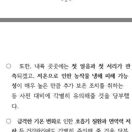
○
또한, 내륙 곳곳에는
첫 얼음과 첫 서리가 관
측
되겠고,
저온으로
인한 농작물 냉해 피해
가능
성
이 매우 높은 만큼 추가 보온 조치를
취하는
전 대비에 각별히 유의해줄 것을 당부했
등 사
다.
○
급격한 기온 변화
로 인한
호흡기 질환과 면역력 저
하 등
건강관리
에도
각별히 주의해 줄 것을 당부