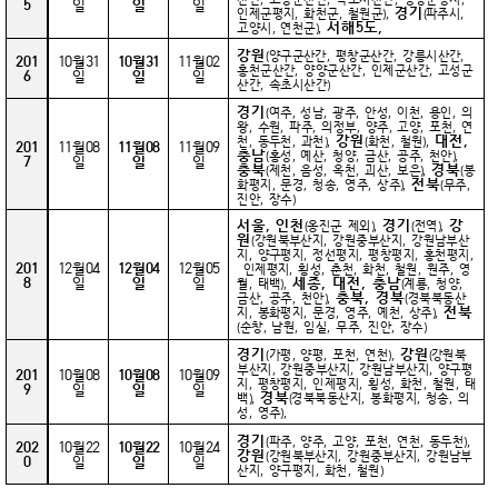
5
일
일
일
경기
인제군평지, 화천군, 철원군),
(파주시,
서해5도,
고양시, 연천군),
강원
(양구군산간, 평창군산간, 강릉시산간,
201
10월31
10월31
11월02
홍천군산간, 양양군산간, 인제군산간, 고성군
6
일
일
일
산간, 속초시산간)
경기
(여주, 성남, 광주, 안성, 이천, 용인, 의
왕, 수원, 파주, 의정부, 양주, 고양, 포천, 연
강원
대전,
천, 동두천, 과천),
(화천, 철원),
201
11월08
11월08
11월09
충남
(홍성, 예산, 청양, 금산, 공주, 천안),
7
일
일
일
충북
경북
(제천, 음성, 옥천, 괴산, 보은),
(봉
전북
화평지, 문경, 청송, 영주, 상주),
(무주,
진안, 장수)
서울,
인천
경기
강
(옹진군 제외),
(전역),
원
(강원북부산지, 강원중부산지, 강원남부산
지, 양구평지, 정선평지, 평창평지, 홍천평지,
201
12월04
12월04
12월05
인제평지, 횡성, 춘천, 화천, 철원, 원주, 영
8
일
일
일
세종, 대전, 충남
월, 태백),
(계룡, 청양,
충북, 경북
금산, 공주, 천안),
(경북북동산
전북
지, 봉화평지, 문경, 영주, 예천, 상주),
(순창, 남원, 임실, 무주, 진안, 장수)
경기
강원
(가평, 양평, 포천, 연천),
(강원북
부산지, 강원중부산지, 강원남부산지, 양구평
201
10월08
10월08
10월09
지, 평창평지, 인제평지, 횡성, 화천, 철원, 태
9
일
일
일
경북
백),
(경북북동산지, 봉화평지, 청송, 의
성, 영주),
경기
(파주, 양주, 고양, 포천, 연천, 동두천),
202
10월22
10월22
10월24
강원
(강원북부산지, 강원중부산지, 강원남부
0
일
일
일
산지, 양구평지, 화천, 철원)