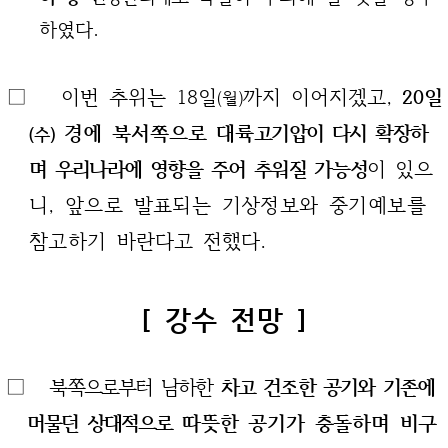
하였다.
□ 이번 추위는 18일
까지 이어지겠고,
20일
(월)
경에 북서쪽으
로 대륙
고기압이 다시 확장하
(수)
며 우리나라에 영향을 주어 추워질
가능성
이
있으
니, 앞으로 발표되는 기상정보와 중기예보를
참고하기 바
란다고 전했다.
[ 강수 전망 ]
□
북쪽으로부터 남하한
차고 건조한 공기와 기존에
머물던 상대적
으로
따뜻한 공기가 충돌하며 비구