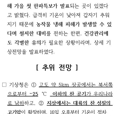
해 가을 첫 한파특보가 발표
되는
곳
이 있겠다
고 밝혔다. 급격히 기온이 낮아져 갑자기 추워
지기
때문에
농작물 냉해 피해가 발생할 수 있
다며 철저한 대비
를 전하는 한편,
건강관리에
도 각별한 유의
가 필요한 상황이라며, 상세 기
상전망을 발표하였다.
[ 추위 전망 ]
□ 기상청은 ①
고도 약 5km 상공에서는 북서쪽
으로부터
–25
℃
이하의 찬 공기
가 우리나라
로 남하
하고, ②
지상에서는 대륙의
찬 성질의
고기압
이 확장
하며, 16일 오후부터 기온이 점차