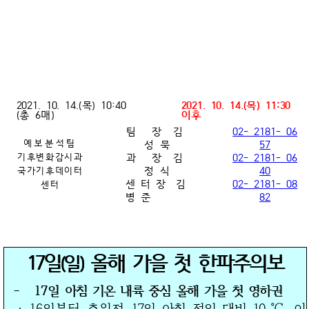
2021. 10. 14.(목) 10:40
2021. 10. 14.(목) 11:30
(총 6매)
이후
팀 장
김
02- 2181- 06
예보분석팀
성 묵
57
기후변화감시과
과 장
김
02- 2181- 06
정 식
40
국가기후데이터
센 터 장 김
02- 2181- 08
센터
병 준
82
17일
올해 가을 첫 한파주의보
(일)
-
17
일 아침 기온 내륙 중심 올해 가을 첫 영하권
℃
· 16일부터 추워져
17일 아침 전일 대비 10
이