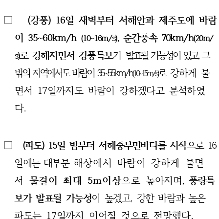
□
(강풍) 16일 새벽부터 서해안과 제주도에
바람
이 35~60km/h
, 순간풍속 70km/h
(10~16m/s)
(20m/
로 강해지면서 강풍특보
가
발표될 가능성이 있고, 그
s)
밖의 지역에서도 바람이 35~55km/h
로
강하게
불
(10~15m/s)
면서 17일까지도 바람이 강하겠다고 분석하였
다.
□
(파도) 15일 밤부터 서해중부먼바다를 시작
으로 16
일에는 대부분
해상에서 바람이 강하게 불면
서
물결이 최대 5m이상
으로
높
아지며
,
풍랑특
보가 발표될 가능성
이 높겠고, 강한 바람과 높은
파도는
17일까지 이어질 것으로
전망했다.