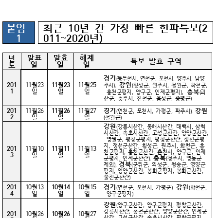
붙임
최근 10년 간 가장 빠른 한파특보(2
1
011~2020년)
발표
발효
해제
년
특보 발효 구역
일
일
일
도
경기
(동두천시, 연천군, 포천시, 양주시, 남양
,
201
11월23
11월23
11월25
강원
주시)
(횡성군, 원주시, 철원군, 화천군,
1
일
일
일
,
충북
홍천군평지, 양구군, 인제군평지)
(괴
산군, 충주시, 진천군, 음성군, 증평군)
201
11월26
11월26
11월27
경기
강원
(연천군, 포천시, 가평군, 파주시),
2
일
일
일
(철원군)
강원
(강릉시산간, 동해시산간, 태백시, 삼척
시산간, 속초시산간, 고성군산간, 양양군산간,
영월군, 평창군평지, 평창군산간, 정선군평
지, 정선군산간, 횡성군, 원주시, 화천군, 홍
201
11월10
11월11
11월13
천군평지, 홍천군산간, 춘천시, 양구군, 인제
3
일
일
일
충북
군평지, 인제군산간),
(청주시, 영동군
경북
제외),
(군위군, 의성군, 청송군, 영양군
평지, 영양군산간, 봉화군평지, 봉화군산간,
울진군산간)
201
10월13
10월14
10월15
경기
강원
(연천군, 포천시, 가평군),
(화천군,
4
일
일
일
양구군평지)
강원
(양구군산간, 양구군평지, 평창군산간,
강릉시산간, 홍천군산간, 양양군산간, 인제군
201
10월26
10월26
10월27
산간, 고성군산간, 속초시산간, 평창군평지,