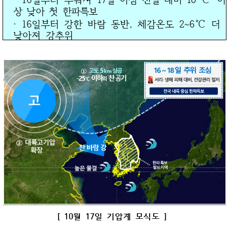
상 낮아 첫 한파특보
℃
· 16일부터 강한 바람 동반, 체감온도 2~6
더
낮아져 강추위
[ 10월 17일 기압계 모식도 ]