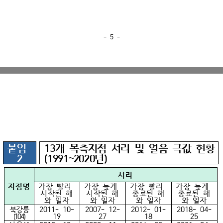
- 5 -
붙임
13개 목측지점 서리 및 얼음 극값 현황
2
(1991~2020년)
서리
지점명
가장 빨리
가장 늦게
가장 빨리
가장 늦게
시작된 해
시작된 해
종료된 해
종료된 해
와 일자
와 일자
와 일자
와 일자
북강릉
2011- 10-
2007- 12-
2012- 01-
2018- 04-
(104)
19
27
18
25