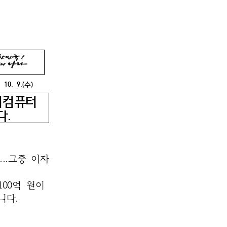
. 10. 9.(수)
슈퍼컴퓨터
다.
...그중
이자
100억 원이
니다.