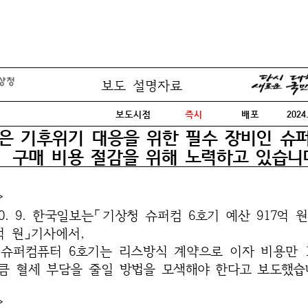
보도 설명자료
청
보도시점
즉시
배포
2024
은 기후위기 대응을 위한 필수 장비인 
구매 비용 절감을 위해 노력하고 있습니
>
 10. 9. 한국일보는「기상청 슈퍼컴 6호기 예산 917억 원
4억 원」기사에서,
 슈퍼컴퓨터 6호기는
리스방식
계약으로 이자 비용만 
큼
혈세 부담을 줄일 방법을
모색해야 한다고 보도했습
>