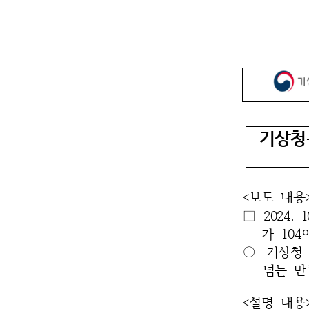
기상
기상청
<보도 내용
□
2024.
가 10
○
기상청
넘는 만
<설명 내용