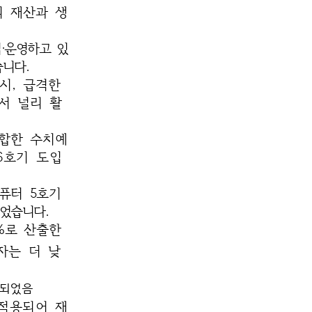
 재산과 생
·운영하고 있
습니다.
시, 급격한
서 널리 활
합한 수치
예
6호기 도입
컴퓨터 5호기
었습니다.
%로 산출한
자는 더
낮
약되었음
 적용되어
재