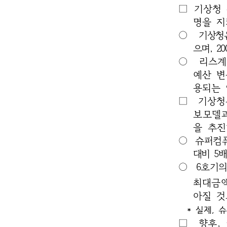
□ 기상청
명을 지
○
기상청
으며, 
○ 리스계
예산 변
용되는 
□ 기상청
보모델
을
추진
○
슈퍼컴퓨
대비 5
○
6호기의
최대금액
아질 것
* 실제,
□
향후,