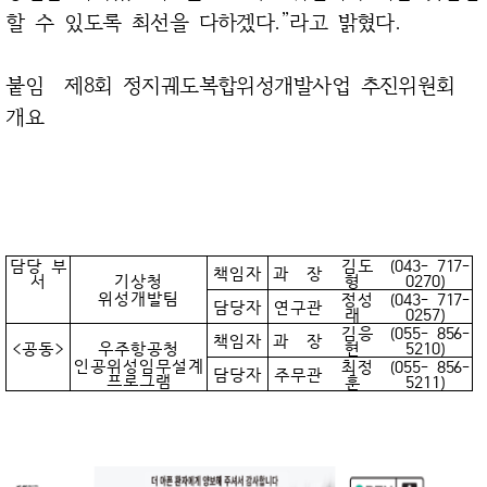
할 수 있도록 최선을 다하겠다.”라고 밝혔다.
붙임 제8회 정지궤도복합위성개발사업 추진위원회
개요
담당 부
김도
(043- 717-
책임자
과 장
서
기상청
형
0270)
위성개발팀
정성
(043- 717-
담당자
연구관
래
0257)
김응
(055- 856-
책임자
과 장
<공동>
우주항공청
현
5210)
인공위성임무설계
최정
(055- 856-
담당자
주무관
프로그램
훈
5211)