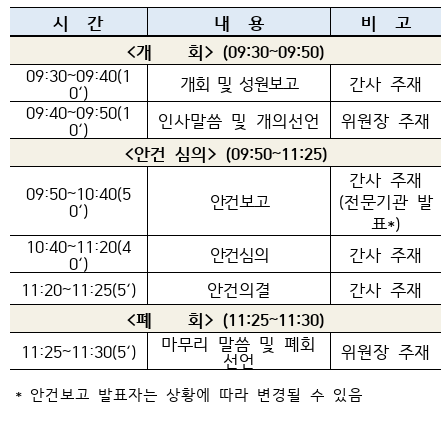
시 간
내 용
비 고
<개 회> (09:30~09:50)
09:30~09:40(1
개회 및 성원보고
간사 주재
0‘)
09:40~09:50(1
인사말씀 및 개의선언
위원장 주재
0‘)
<안건 심의> (09:50~11:25)
간사 주재
09:50~10:40(5
안건보고
(전문기관 발
0‘)
표*)
10:40~11:20(4
안건심의
간사 주재
0‘)
11:20~11:25(5‘)
안건의결
간사 주재
<폐 회> (11:25~11:30)
마무리 말씀 및 폐회
11:25~11:30(5‘)
위원장 주재
선언
* 안건보고 발표자는 상황에 따라 변경될 수 있음