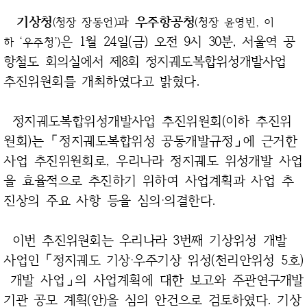
기상청
과
우주항공청
(청장 장동언)
(청장 윤영빈, 이
은 1월 24일(금)
오전 9시 30분, 서울역 공
하 ‘우주청’)
항철도 회의실에서 제8회 정지궤도복합위성개발사업
추진위원회를 개최하였다고 밝혔다.
정지궤도복합위성개발사업 추진위원회(이하 추진위
원회)는 「정지궤도복합위성 공동개발규정」에 근거한
사업 추진위원회로, 우리나라 정지궤도 위성개발 사업
을 효율적으로 추진하기 위하여 사업계획과 사업 추
진상의 주요 사항 등을 심의‧의결한다.
이번 추진위원회는 우리나라 3번째 기상위성 개발
사업인 「정지궤도 기상
‧우주기상 위성(천리안위성 5호)
개발 사업」의 사업계획에 대한 보고와 주관
연구개발
기관 공모 계획(안)을 심의 안건으로 검토하였다. 기상