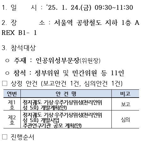
1. 일 시
:
‘25. 1. 24.(금) 09:30~11:30
2. 장 소
:
서울역 공항철도 지하 1층 A
REX B1- 1
3. 참석대상
ㅇ
주재 : 인공위성부문장
(위원장)
ㅇ
참석 : 정부위원
및
민간위원 등 11인
□ 상정 안건 (보고안건 1건, 심의안건 1건)
연번
안 건 명
비고
제1
정지궤도 기상·우주기상위성(천리안위
보고
호
성 5호) 개발계획(안
)
정지궤도 기상·우주기상위성(천리안위
제2
심의
성 5호) 개발사업
호
주관연구기관 공모 계획(안
)
□ 진행순서