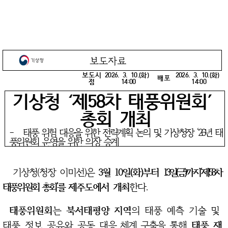
보도자료
보도시
2026. 3. 10.(화)
2026. 3. 10.(화)
배포
점
14:00
14:00
기상청 ‘제58차 태풍위원회’
총회 개최
-
태풍 위험 대응을 위한 전략계획 논의 및 기상청장 ‘26년 태
풍위원회 운영을 위한 의장 승계
기상청(청장 이미선)은
3월 10일(화)부터
13일(금)까지‘제58차
태풍위원회 총회’를
제주도에서 개최
한다.
태풍위원회
는
북서태평양 지역
의 태풍 예측 기술 및
태풍 정보 공유와 공동
대응 체계 구축을
통해
태풍 재