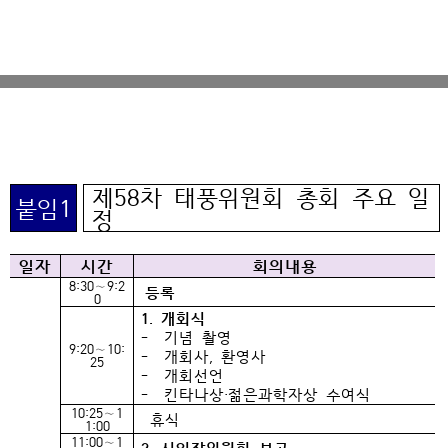
제58차 태풍위원회 총회 주요 일
붙임1
정
일자
시간
회의내용
8:30∼9:2
등록
0
1. 개회식
- 기념 촬영
9:20∼10:
- 개회사, 환영사
25
- 개회선언
- 킨타나상·젊은과학자상 수여식
10:25∼1
휴식
1:00
11:00∼1
2. 신임장위원회 보고