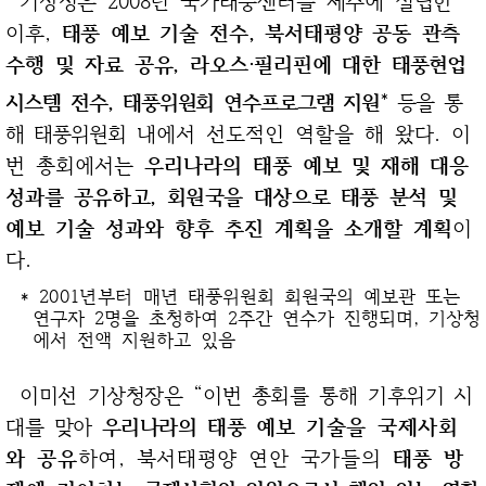
이후,
태풍 예보 기술
전수, 북서태평양 공동 관측
수행 및 자료 공유, 라오스·필리핀에 대한
태풍현업
*
시스템
전수, 태풍위원회 연수프로그램 지원
등을 통
해 태풍위원회
내에서 선도적인 역할을 해 왔다. 이
번 총회에서는
우리나라의 태풍
예보 및 재해 대응
성과를 공유하고, 회원국을 대상으로 태풍 분석 및
예보
기술 성과와 향후 추진 계획을 소개할 계획
이
다.
*
2001년부터
매년 태풍위원회 회원국의 예보관 또는
연구자 2명을 초청하여 2주간 연수가 진행되며, 기상청
에서 전액 지원하고 있음
이미선 기상청장은 “이번 총회를 통해
기후위기 시
대를 맞아
우리나라의
태풍 예보
기술을 국제사회
와 공유
하여,
북서태평양 연안 국가들의
태풍
방