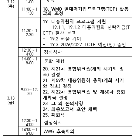
3.12
1:00
(목)
18. WMO 열대저기압프로그램(TCP) 활동
11:00∼1
과의 조정
1:30
19. 태풍위원회 프로그램 지원
- 19.1.1, 19.1.2 태풍위원회 신탁기금(T
11:30∼1
CTF) 결산 보고
2:30
- 19.2 현물 기여
- 19.3 2026/2027 TCTF 예산(안) 승인
12:30∼1
점심식사
4:00
14:00∼1
문화 체험
8:00
20. 제21차 통합워크숍(개최 시기와 장
소) 결정
21. 제59차 태풍위원회 총회(개최 시기
와 장소) 결정
9:00∼12:
22. 제22차 통합워크숍 및 제60차 총회
30
개최국 결정
3.13
(금)
23. 그 외 논의사항
24. 최종보고서 초안 채택
25. 폐회식
12:30∼1
점심식사
4:00
14:00∼1
AWG 후속회의
6:00