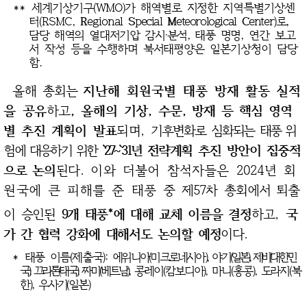
**
세계기상기구(WMO)가 해역별로 지정한 지역특별기상센
터(RSMC,
R
egional
S
pecial
M
eteorological
C
enter)로,
담당 해역의 열대저기압 감시·분석, 태풍
명명, 연간 보고
서 작성 등을 수행하며 북서태평양은 일본기상청이 담당
함.
올해
총회는
지난해 회원국별 태풍
방재 활동 실적
을 공유
하고
, 올해의 기상,
수문, 방재 등 핵심 영역
별 추진
계획이 발표
되며,
기후변화로
심화되는
태풍 위
험에 대응하기 위한
`27~`31년
전략계획 추진 방안이 집중적
으로
논의
된다.
이와 더불어 참석자들은 2024년 회
원국에 큰 피해를 준 태풍
중 제57차
총회에서
퇴출
*
이 승인된
9개 태풍
에 대해
교체 이름을
결정
하고,
국
가 간 협력
강화에 대해서도 논의할 예정
이다.
*
태풍 이름(제출국):
에위니아(미크로네시아), 야기
(일본), 제비(대한민
국), 끄라톤(태국),
짜미(베트남),
콩레이(캄보디아), 마니(홍콩), 도라지(북
한), 우사기(일본)