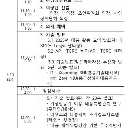
1:10
3. 의장단 선출
11:10∼1
- 의장, 부의장, 초안위원회 의장, 신임
1:20
장위원회 의장
11:20∼1
4. 의제 채택
1:30
5. 기술 발표
- 5.1 2025년 태풍 활동 요약(발표자: R
SMC- Tokyo 센터장)
- 5.2 AP- TCRC 보고(AP- TCRC 센터
장)
11:30∼1
2:30
- 5.3 기술발표(젊은과학자상 수상자 발
표, 2편, 30분 발표)
· Dr. Xiaoming SHI(홍콩기술대학교)
3.10
· Mr. Zeyi NIU(중국상하이태풍연구
(화)
소)
12:30∼1
점심식사
4:00
- 5.4 기술 발표(4편, 각 20분 발표)
· 기상항공기 이용 태풍특별관측 연구
(구태영/NIMS)
· 라오스의 다중재해 조기경보시스템
14:00∼1
(라오스 부청장)
5:20
· 태풍 재해위험경감 위한 우주기반기