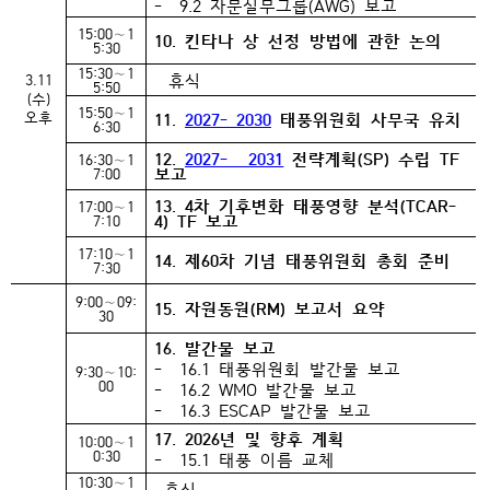
- 9.2 자문실무그룹(AWG) 보고
15:00∼1
10. 킨타나 상 선정 방법에 관한 논의
5:30
15:30∼1
휴식
3.11
5:50
(수)
15:50∼1
오후
11.
2027- 2030
태풍위원회 사무국 유치
6:30
12.
2027- 2031
전략계획(SP) 수립 TF
16:30∼1
보고
7:00
13. 4차 기후변화 태풍영향 분석(TCAR-
17:00∼1
4) TF 보고
7:10
17:10∼1
14. 제60차 기념 태풍위원회 총회 준비
7:30
9:00∼09:
15. 자원동원(RM) 보고서 요약
30
16. 발간물 보고
- 16.1 태풍위원회 발간물 보고
9:30∼10:
00
- 16.2 WMO 발간물 보고
- 16.3 ESCAP 발간물 보고
17. 2026년 및 향후 계획
10:00∼1
0:30
- 15.1 태풍 이름 교체
10:30∼1
휴식