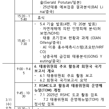
술(Gerald Potutan/일본)
· 25년태풍 예보검증 결과분석(BAI Li
na/중국)
15:20∼1
휴식
5:40
- 5.4 기술 발표(4편, 각 20분 발표)
· 자연재해에 의한 인명피해 분석(허
보영/NDMI)
· 태풍 조기경보 현황과 과제 (OIAN
15:40∼1
Oifeng/중국)
7:30
· AI 이용 홍수예측시스템(조요한/HRF
CO)
· 남중국해 급강화 태풍분석(GONG Y
euting/중국)
6. 태풍위원회 주요 활동과 회원국 국가
9:00∼9:4
보고서 개요
5
- 6.1 태풍위원회 주요 활동 보고
- 6.2 회원국 국가보고서 요약
7. RSMC도쿄 활동과 태풍위원회 운영매
뉴얼(TOM) 개정
9:45∼10:
- 7.1 2025년 RSMC 도쿄 활동 검토
30
- 7.2 태풍위원회 운영매뉴얼(TOM) 개
3.11
정사항 검토
(수)
오전
10:30∼1