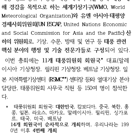
해 경감을 목적으로 하는 세계기상기구(WMO,
W
orld
)와 유엔 아시아·태평양
M
eteorological
O
rganization
경제사회위원회(
UN ESCAP,
U
nited
N
ations
E
conomic
)
산
and
S
ocial
C
ommission for
A
sia and the
P
acific
하의
위원회
로
, 기상, 수문, 방재
및 연구 등
태풍 관련
핵심 분야의
행정 및 기술
전문가들로 구성
되어 있다.
*
이번 총회에는
11개 태풍위원회
회원국
대표
(말레
이시아 기상청장,
필리핀 기상청장, 베트남 기상청장, 일
**
본
지역특별기상센터
(
RSMC
) 센터장 등)
와
열대기상 분야
담당관, 태풍위원회 사무국 직원
등 150여 명이 참석한
다.
*
태풍위원회 회원국:
대한민국
, 캄보디아, 중국, 북한, 홍
콩, 일본, 라오스
, 마카오,
말레이시아, 필리핀, 싱가포
르, 태국, 미국, 베트남
14개 회원국이 순차적으로 개최
하며, 우리나라는 199
0년 이후
4번째 개최