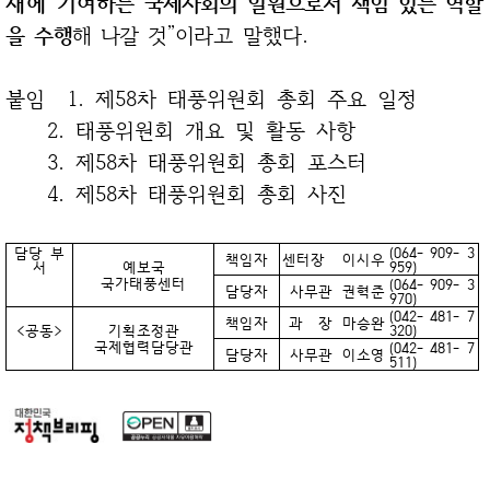
재에
기여하는
국제사회의 일원으로서 책임 있는 역할
을
수행
해 나갈 것”
이라고
말했다.
붙임 1. 제58차 태풍위원회 총회 주요 일정
2. 태풍위원회 개요 및 활동 사항
3. 제58차 태풍위원회 총회 포스터
4. 제58차 태풍위원회 총회 사진
담당 부
(064- 909- 3
책임자
센터장
이시우
서
예보국
959)
국가태풍센터
(064- 909- 3
담당자
사무관
권혁준
970)
(042- 481- 7
책임자
과 장
마승완
<공동>
기획조정관
320)
국제협력담당관
(042- 481- 7
담당자
사무관
이소영
511)