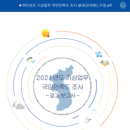
★2021년도 기상업무 국민만족도 조사 결과(요약본)_수정.pdf