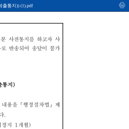
)) (1).pdf