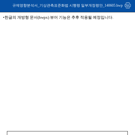
규제영향분석서_기상관측표준화법 시행령 일부개정령안_140605.hwp
•한글의 개방형 문서(hwpx) 뷰어 기능은 추후 적용될 예정입니다.