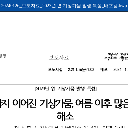
20240126_보도자료_2023년 연 기상가뭄 발생 특성_배포용.hwp