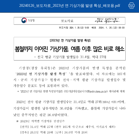
20240126_보도자료_2023년 연 기상가뭄 발생 특성_배포용.pdf