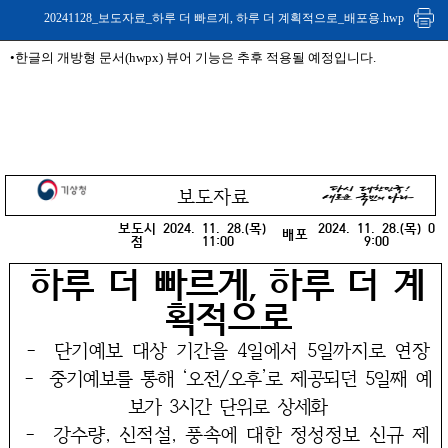
20241128_보도자료_하루 더 빠르게, 하루 더 계획적으로_배포용.hwp
•한글의 개방형 문서(hwpx) 뷰어 기능은 추후 적용될 예정입니다.