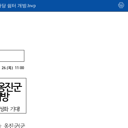
 쉼터 개방.hwp