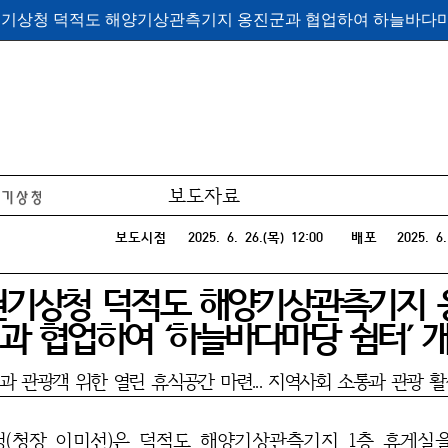
권기상청 덕적도 해양기상관측기지 옹진군과 협업하여 하늘바다마당