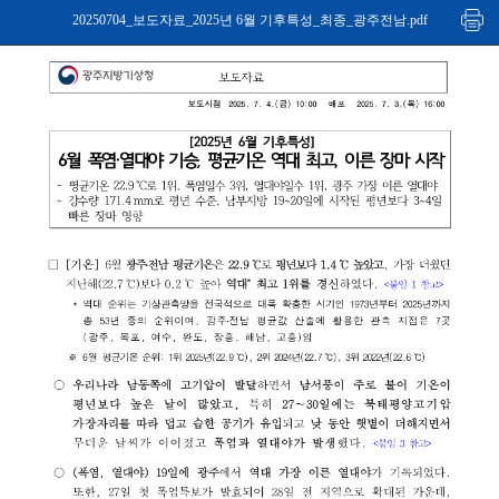
20250704_보도자료_2025년 6월 기후특성_최종_광주전남.pdf