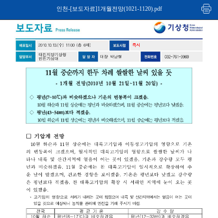
인천-[보도자료]1개월전망(1021-1120).pdf