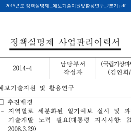
2015년도 정책실명제 _예보기술지원및활용연구_2분기.pdf