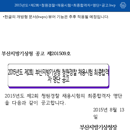
2015년도+제2회+청원경찰+채용시험+최종합격자+명단+공고.hwp
•한글의 개방형 문서(hwpx) 뷰어 기능은 추후 적용될 예정입니다.