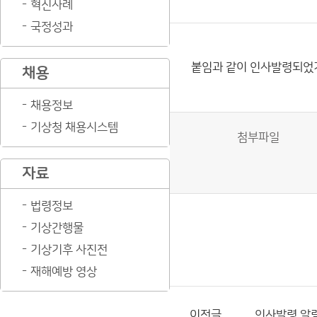
혁신사례
국정성과
붙임과 같이 인사발령되었
채용
채용정보
기상청 채용시스템
첨부파일
자료
법령정보
기상간행물
기상기후 사진전
재해예방 영상
이전글
인사발령 알림(