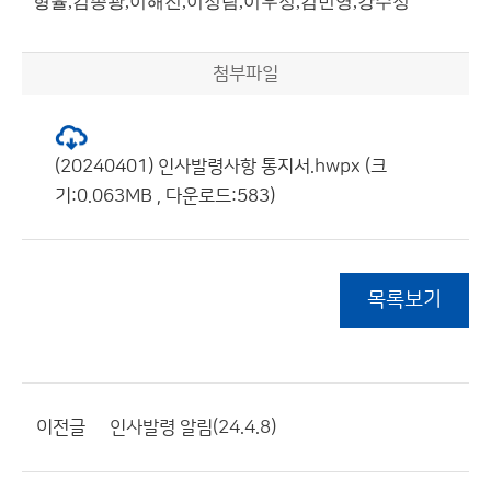
형율,김종광,이해진,이정림,이우정,김민영,강수정
첨부파일
(20240401) 인사발령사항 통지서.hwpx (크
기:0.063MB , 다운로드:583)
목록보기
이전글
인사발령 알림(24.4.8)