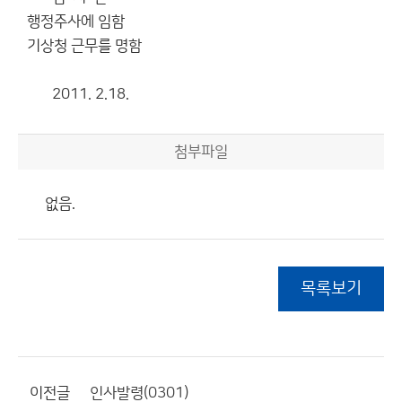
행정주사에 임함
기상청 근무를 명함
2011. 2.18.
첨부파일
없음.
목록보기
이전글
인사발령(0301)