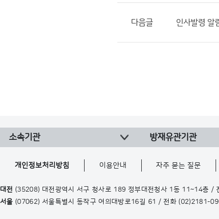
다음글
인사발령 알림(
소속기관
방재유관기관
개인정보처리방침
이용안내
자주 묻는 질문
대전
(35208) 대전광역시 서구 청사로 189 정부대전청사 1동 11~14층 /
서울
(07062) 서울특별시 동작구 여의대방로16길 61 / 전화
(02)2181-0