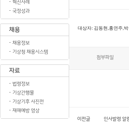
혁신사례
국정성과
대상자: 김동현,홍연주,
채용
채용정보
기상청 채용시스템
첨부파일
자료
법령정보
기상간행물
기상기후 사진전
재해예방 영상
이전글
인사발령 알림(