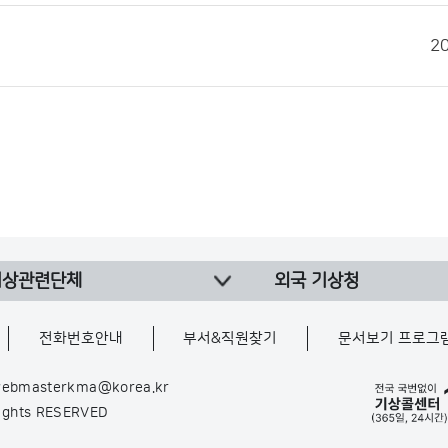
2
기상관련단체
외국 기상청
전화번호안내
부서&직원찾기
문서보기 프로그
ebmasterkma@korea.kr
Rights RESERVED