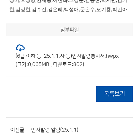
정미,오상명,안재광,이진화,고경준,김동현,박지만,김기
현,김상현,김수진,김은혜,백성애,문은수,오기룡,박민아
첨부파일
(6급 이하 등_25.1.1.자 등)인사발령통지서.hwpx
(크기:0.065MB , 다운로드:802)
목록보기
이전글
인사발령 알림(25.1.1)