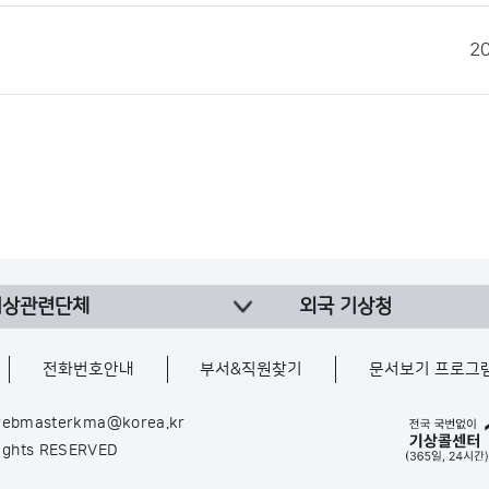
2
기상관련단체
외국 기상청
전화번호안내
부서&직원찾기
문서보기 프로그
ebmasterkma@korea.kr
Rights RESERVED