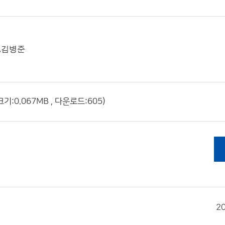
,김병준
기:0.067MB , 다운로드:605)
2