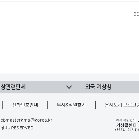
2
기상관련단체
외국 기상청
전화번호안내
부서&직원찾기
문서보기 프로그
ebmasterkma@korea.kr
Rights RESERVED