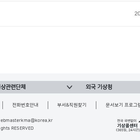
2
기상관련단체
외국 기상청
전화번호안내
부서&직원찾기
문서보기 프로그
ebmasterkma@korea.kr
Rights RESERVED