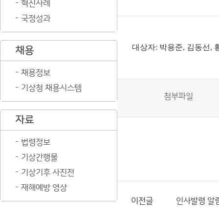
혁신사례
국정성과
대상자: 박용준, 김동선, 
채용
채용정보
기상청 채용시스템
첨부파일
자료
법령정보
기상간행물
기상기후 사진전
재해예방 영상
이전글
인사발령 알림(25