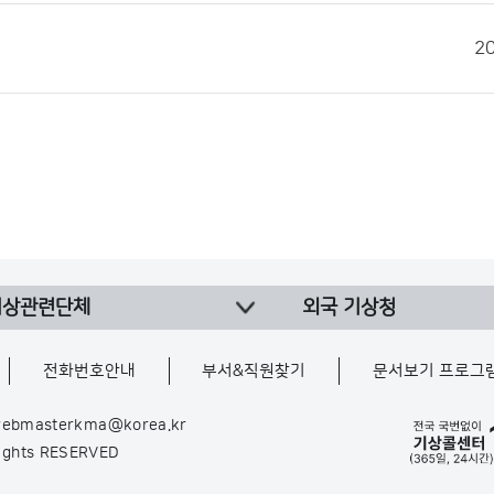
2
기상관련단체
외국 기상청
전화번호안내
부서&직원찾기
문서보기 프로그
ebmasterkma@korea.kr
Rights RESERVED