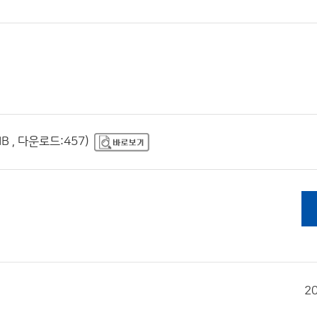
B , 다운로드:457)
2