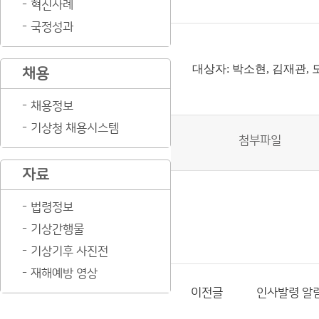
혁신사례
국정성과
대상자: 박소현, 김재관,
채용
채용정보
기상청 채용시스템
첨부파일
자료
법령정보
기상간행물
기상기후 사진전
재해예방 영상
이전글
인사발령 알림(2