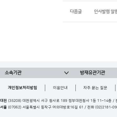
다음글
인사발령 알림(
소속기관
방재유관기관
개인정보처리방침
이용안내
자주 묻는 질문
대전
(35208) 대전광역시 서구 청사로 189 정부대전청사 1동 11~14층 /
서울
(07062) 서울특별시 동작구 여의대방로16길 61 / 전화
(02)2181-0