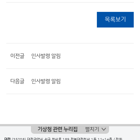
목록보기
이전글
인사발령 알림
다음글
인사발령 알림
기상청 관련 누리집
펼치기
대전
(35208) 대전광역시 서구 청사로 189 정부대전청사 1동 11~14층 / 전화