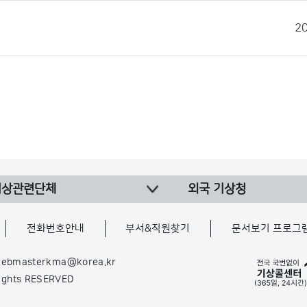
2
기상관련단체
외국 기상청
전화번호안내
부서&직원찾기
문서보기 프로그
ebmasterkma@korea.kr
Rights RESERVED