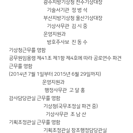
광주지방기상청 전주기상대장
기술서기관 정 병 석
부산지방기상청 울산기상대장
기상사무관 김 시 중
운영지원과
방호주사보 진 동 수
기상청근무를 명함
공무원임용령 제41조 제1항 제4호에 따라 공로연수 파견
근무를 명함
(2014년 7월 1일부터 2015년 6월 29일까지)
운영지원과
행정사무관 고 달 홍
감사담당관실 근무를 명함
기상청(국무조정실 파견 중)
기상사무관 조 남 산
기획조정관실 근무를 명함
기획조정관실 창조행정담당관실