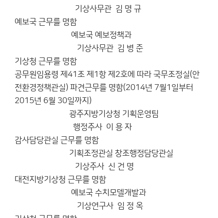
기상사무관 김 명 규
예보국 근무를 명함
예보국 예보정책과
기상사무관 김 병 준
기상청 근무를 명함
공무원임용령 제41조 제1항 제2호에 따라 국무조정실(안
전환경정책관실) 파견근무를 명함(2014년 7월1일부터
2015년 6월 30일까지)
광주지방기상청 기획운영팀
행정주사 이 용 자
감사담당관실 근무를 명함
기획조정관실 창조행정담당관실
기상주사 신 건 명
대전지방기상청 근무를 명함
예보국 수치모델개발과
기상연구사 임 정 옥