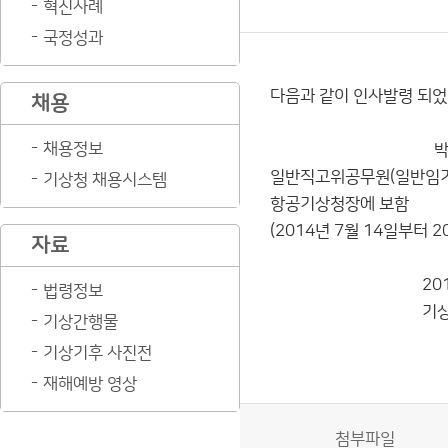
혁신사례
국정성과
다음과 같이 인사발령 되었
채용
채용정보
박정
일반직고위공무원(일반임기
기상청 채용시스템
항공기상청장에 보함
(2014년 7월 14일부터 2
자료
2014.7.
법령정보
기상청
기상간행물
기상기후 사진전
재해예방 영상
첨부파일