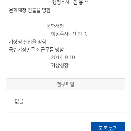
행정주사 김 용 석
문화재청 전출을 명함
문화재청
행정주사 신 현 숙
기상청 전입을 명함
국립기상연구소 근무를 명함
2014. 9.10
기상청장
첨부파일
없음.
목록보기