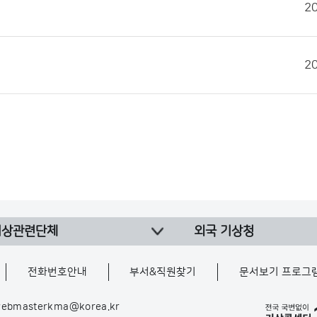
2
2
기상관련단체
외국 기상청
전화번호안내
부서&직원찾기
문서보기 프로그
ebmasterkma@korea.kr