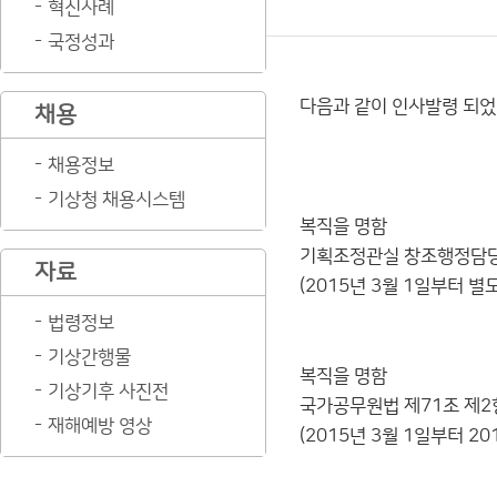
혁신사례
국정성과
다음과 같이 인사발령 되었
채용
채용정보
기상청(육아
기상주사 
기상청 채용시스템
복직을 명함
기획조정관실 창조행정담당
자료
(2015년 3월 1일부터 별
기상청(육아
법령정보
기상주사보
기상간행물
복직을 명함
기상기후 사진전
국가공무원법 제71조 제2
재해예방 영상
(2015년 3월 1일부터 20
2015. 