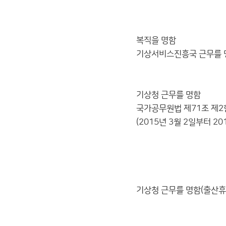
기상청(질병
기상주사 
복직을 명함
기상서비스진흥국 근무를 
기상서비스진
기상주사 
기상청 근무를 명함
국가공무원법 제71조 제2
(2015년 3월 2일부터 20
2015. 
예보국 국
기상주사보
기상청 근무를 명함(출산휴
2015. 