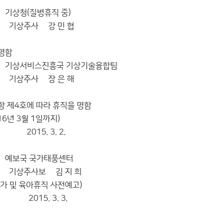
휴직 중)
강 민 협
명함
흥국 기상기술융합팀
장 은 해
항 제4호에 따라 휴직을 명함
16년 3월 1일까지)
3. 2.
가태풍센터
 김 지 희
가 및 육아휴직 사전예고)
3. 3.