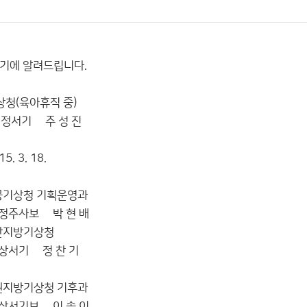
기에 알려드립니다.
휴직 중)
주 성 진
 18.
기획운영과
박 현 배
기상청
 찬 기
청 기후과
이 송 이