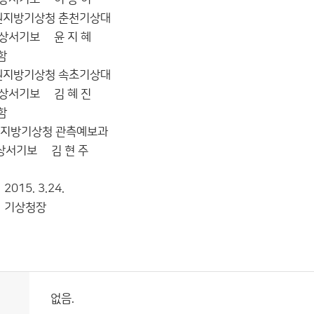
청 춘천기상대
윤 지 혜
함
청 속초기상대
김 혜 진
함
청 관측예보과
김 현 주
.24.
청장
없음.