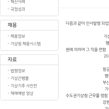
혁신사례
국정성과
다음과 같이 인사발령 되었
채용
채용정보
기상청(육아
행정서기 
기상청 채용시스템
원에 의하여 그 직을 면함
2015. 3.
자료
항공기상청 
법령정보
행정주사보 
기상간행물
부산지방
기상기후 사진전
기상서기 정
재해예방 영상
수도권기상청 근무를 명함
강원지방기상
기상서기보 