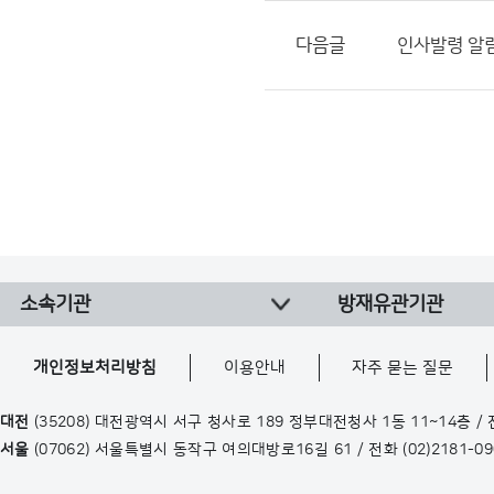
다음글
인사발령 알림(
소속기관
방재유관기관
개인정보처리방침
이용안내
자주 묻는 질문
대전
(35208) 대전광역시 서구 청사로 189 정부대전청사 1동 11~14층 /
서울
(07062) 서울특별시 동작구 여의대방로16길 61 / 전화
(02)2181-0