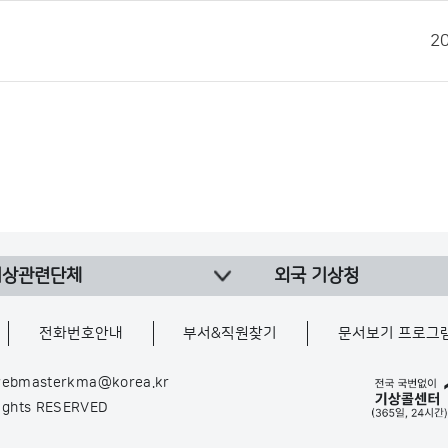
2
기상관련단체
외국 기상청
전화번호안내
부서&직원찾기
문서보기 프로그
ebmasterkma@korea.kr
Rights RESERVED