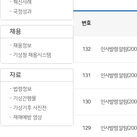
혁신사례
국정성과
번호
채용
인
사
게
시
판
목
록
채용정보
132
인사발령 알림(2003
(번
기상청 채용시스템
호,
제
자료
목,
131
인사발령 알림(2003
등
법령정보
록
기상간행물
부
130
인사발령 알림(200
기상기후 사진전
서,
첨
재해예방 영상
부
129
인사발령 알림(200
파