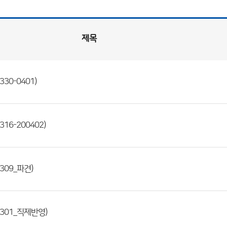
제목
30-0401)
16-200402)
309_파견)
301_직제반영)