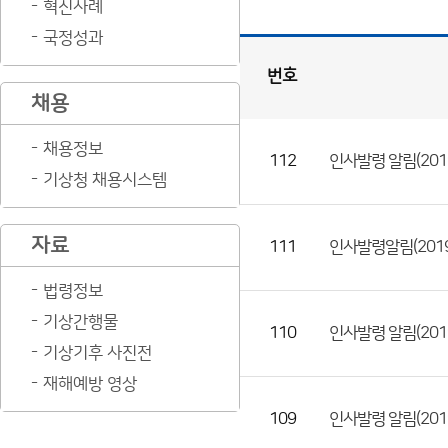
혁신사례
국정성과
번호
채용
인
사
게
시
판
목
록
채용정보
112
인사발령 알림(2019
(번
기상청 채용시스템
호,
제
자료
목,
111
인사발령알림(20190
등
법령정보
록
기상간행물
부
110
인사발령 알림(2019
기상기후 사진전
서,
첨
재해예방 영상
부
109
인사발령 알림(2019.
파