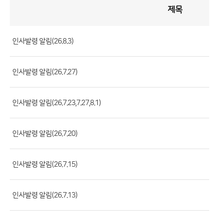
제목
인
사
게
시
판
목
록
인사발령 알림(26.8.3)
(번
호,
인사발령 알림(26.7.27)
제
목,
등
인사발령 알림(26.7.23,7.27,8.1)
록
부
인사발령 알림(26.7.20)
서,
첨
인사발령 알림(26.7.15)
부
파
일,
인사발령 알림(26.7.13)
등