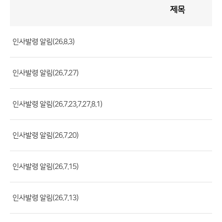
제목
인
사
게
시
판
목
록
인사발령 알림(26.8.3)
(번
호,
인사발령 알림(26.7.27)
제
목,
등
인사발령 알림(26.7.23,7.27,8.1)
록
부
인사발령 알림(26.7.20)
서,
첨
인사발령 알림(26.7.15)
부
파
일,
인사발령 알림(26.7.13)
등