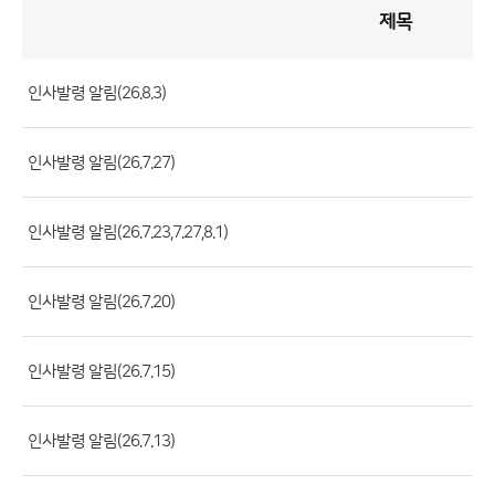
제목
인
사
게
시
판
목
록
인사발령 알림(26.8.3)
(번
호,
인사발령 알림(26.7.27)
제
목,
등
인사발령 알림(26.7.23,7.27,8.1)
록
부
인사발령 알림(26.7.20)
서,
첨
인사발령 알림(26.7.15)
부
파
일,
인사발령 알림(26.7.13)
등