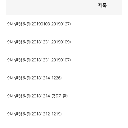
제목
인
사
게
시
판
목
록
인사발령 알림(20190108-20190127)
(번
호,
인사발령 알림(20181231-20190109)
제
목,
등
인사발령 알림(20181231-20190107)
록
부
인사발령 알림(20181214-1226)
서,
첨
인사발령 알림(20181214_공공기관)
부
파
일,
인사발령 알림(20181212-1219)
등