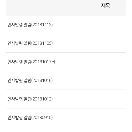
제목
인
사
게
시
판
목
록
인사발령 알림(20181112)
(번
호,
인사발령 알림(20181105)
제
목,
등
인사발령 알림(20181017~)
록
부
인사발령 알림(20181016)
서,
첨
인사발령 알림(20181012)
부
파
일,
인사발령 알림(20180910)
등