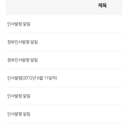
제목
인
사
게
시
판
목
록
인사발령 알림
(번
호,
정부인사발령 알림
제
목,
등
정부인사발령 알림
록
부
인사발령(2012년 6월 11일자)
서,
첨
인사발령 알림
부
파
일,
인사발령 알림
등