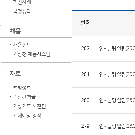
혁신사례
국정성과
번호
채용
인
사
게
시
판
목
록
채용정보
282
인사발령 알림(26.3.3
(번
기상청 채용시스템
호,
제
자료
목,
281
인사발령 알림(26.3.
등
법령정보
록
기상간행물
부
280
인사발령 알림(26.3.24,
기상기후 사진전
서,
첨
재해예방 영상
부
279
인사발령 알림(26.3.
파