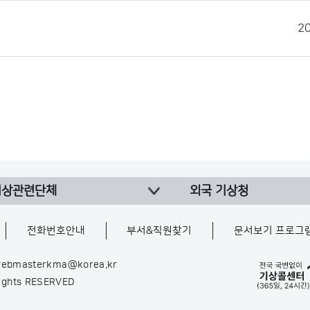
2
기상관련단체
외국 기상청
전화번호안내
부서&직원찾기
문서보기 프로그
ebmasterkma@korea.kr
Rights RESERVED