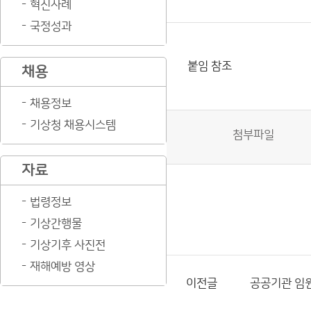
혁신사례
국정성과
붙임 참조
채용
채용정보
기상청 채용시스템
첨부파일
자료
법령정보
기상간행물
기상기후 사진전
재해예방 영상
이전글
공공기관 임원(