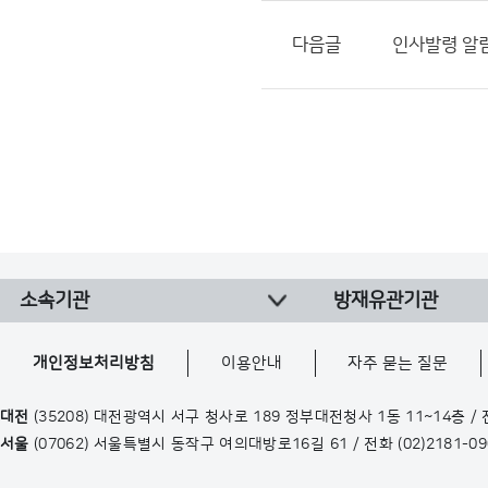
다음글
인사발령 알림(
소속기관
방재유관기관
개인정보처리방침
이용안내
자주 묻는 질문
대전
(35208) 대전광역시 서구 청사로 189 정부대전청사 1동 11~14층 /
서울
(07062) 서울특별시 동작구 여의대방로16길 61 / 전화
(02)2181-0