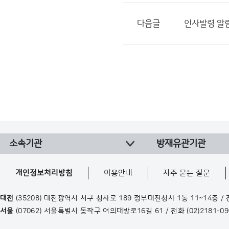
다음글
인사발령 알림(24
소속기관
방재유관기관
개인정보처리방침
이용안내
자주 묻는 질문
대전
(35208) 대전광역시 서구 청사로 189 정부대전청사 1동 11~14층 /
서울
(07062) 서울특별시 동작구 여의대방로16길 61 / 전화
(02)2181-0