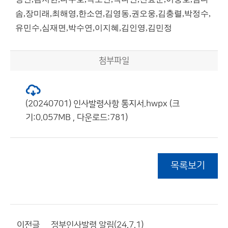
솜,장미래,최해영,한소연,김영동,권오웅,김충렬,박정수,
유민수,심재면,박수연,이지혜,김인영,김민정
첨부파일
(20240701) 인사발령사항 통지서.hwpx (크
기:0.057MB , 다운로드:781)
목록보기
이전글
정부인사발령 알림(24.7.1)