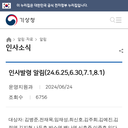
이 누리집은 대한민국 공식 전자정부 누리집입니다.
알림·자료
알림
인사소식
인사발령 알림(24.6.25,6.30,7.1,8.1)
운영지원과
2024/06/24
조회수
6756
대상자: 김병준,전재목,임재성,최신호,김주희,김예진,김
정연,김지현,나두호,박소연,백나연,신효준,이중호,임다