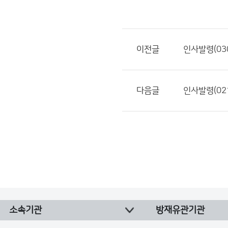
이전글
인사발령(030
다음글
인사발령(021
소속기관
방재유관기관