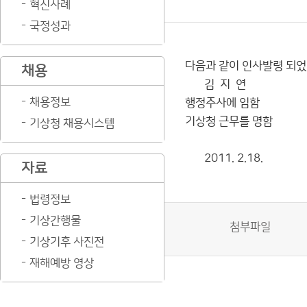
혁신사례
국정성과
다음과 같이 인사발령 되었
채용
김 지 연
채용정보
행정주사에 임함
기상청 근무를 명함
기상청 채용시스템
2011. 2.18.
자료
법령정보
기상간행물
첨부파일
기상기후 사진전
재해예방 영상