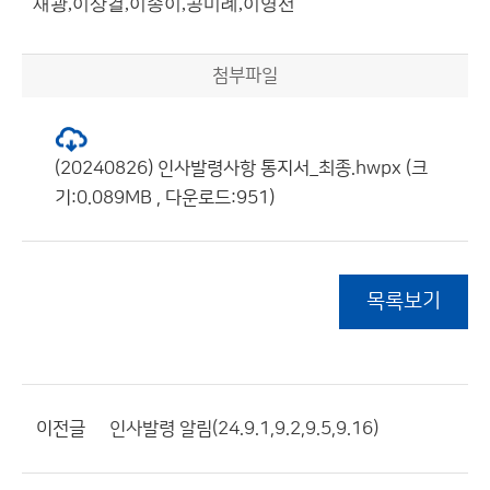
재광,이상걸,이송이,공미례,이영선
첨부파일
(20240826) 인사발령사항 통지서_최종.hwpx (크
기:0.089MB , 다운로드:951)
목록보기
이전글
인사발령 알림(24.9.1,9.2,9.5,9.16)