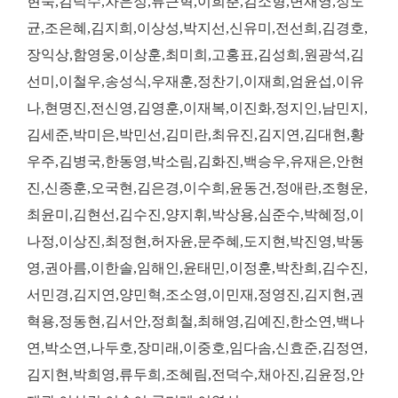
현숙,김덕수,차은정,류근혁,이희춘,김소형,변재영,정도
균,조은혜,김지희,이상성,박지선,신유미,전선희,김경호,
장익상,함영웅,이상훈,최미희,고홍표,김성희,원광석,김
선미,이철우,송성식,우재훈,정찬기,이재희,엄윤섭,이유
나,현명진,전신영,김영훈,이재복,이진화,정지인,남민지,
김세준,박미은,박민선,김미란,최유진,김지연,김대현,황
우주,김병국,한동영,박소림,김화진,백승우,유재은,안현
진,신종훈,오국현,김은경,이수희,윤동건,정애란,조형운,
최윤미,김현선,김수진,양지휘,박상용,심준수,박혜정,이
나정,이상진,최정현,허자윤,문주혜,도지현,박진영,박동
영,권아름,이한솔,임해인,윤태민,이정훈,박찬희,김수진,
서민경,김지연,양민혁,조소영,이민재,정영진,김지현,권
혁용,정동현,김서안,정희철,최해영,김예진,한소연,백나
연,박소연,나두호,장미래,이중호,임다솜,신효준,김정연,
김지현,박희영,류두희,조혜림,전덕수,채아진,김윤정,안