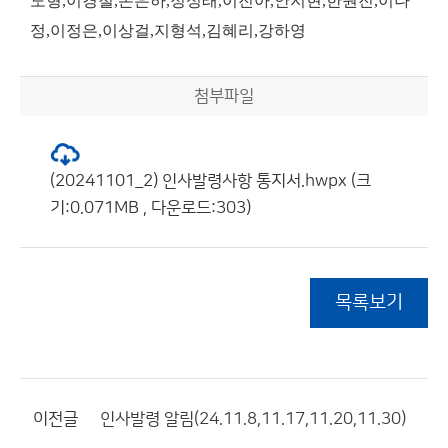
도형,이경철,손은하,정성래,이진아,안지현,한원진,이나
정,이정은,이상걸,지형석,김혜리,강하영
첨부파일
(20241101_2) 인사발령사항 통지서.hwpx (크
기:0.071MB , 다운로드:303)
목록보기
이전글
인사발령 알림(24.11.8,11.17,11.20,11.30)