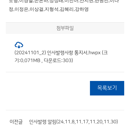
도형,이경철,손은하,정성래,이진아,안지현,한원진,이나
정,이정은,이상걸,지형석,김혜리,강하영
첨부파일
(20241101_2) 인사발령사항 통지서.hwpx (크
기:0.071MB , 다운로드:303)
목록보기
이전글
인사발령 알림(24.11.8,11.17,11.20,11.30)